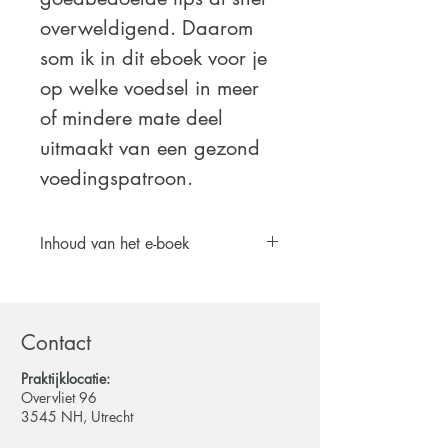
overweldigend. Daarom
som ik in dit eboek voor je
op welke voedsel in meer
of mindere mate deel
uitmaakt van een gezond
voedingspatroon.
Inhoud van het e-boek
Een eboek met ruim 50 pagina's
waarin je leert de juiste
koolhydraatproducten, eiwitbronnen en
Contact
vetten te selecteren in de supermarkt,
waar je op kunt letten en hoe je hier de
Praktijklocatie:
meest fijne recepten van maakt. De
Overvliet 96
producten zijn geselecteerd op basis
3545 NH, Utrecht
van de supermarkt bij jou om de hoek