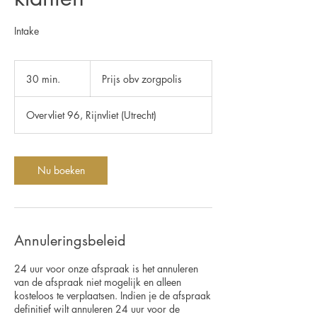
Intake
Prijs
obv
30 min.
3
Prijs obv zorgpolis
zorgpolis
0
m
Overvliet 96, Rijnvliet (Utrecht)
i
n
.
Nu boeken
Annuleringsbeleid
24 uur voor onze afspraak is het annuleren
van de afspraak niet mogelijk en alleen
kosteloos te verplaatsen. Indien je de afspraak
definitief wilt annuleren 24 uur voor de