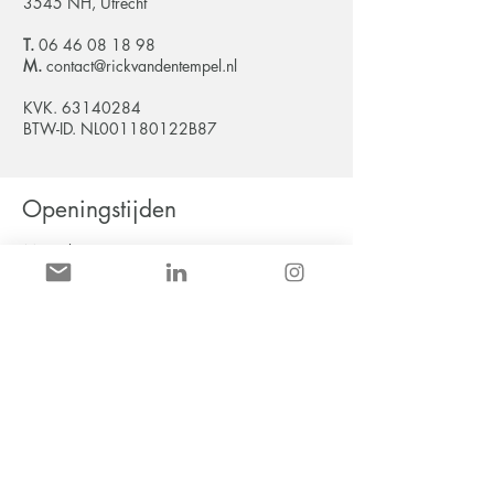
3545 NH, Utrecht
T.
06 46 08 18 98
M.
contact@rickvandentempel.nl
KVK.
63140284
BTW-ID. NL001180122B87
Openingstijden
Maandag:
09.00 - 17.00
uur
Dinsdag: consult op aanvraag
Woensdag:
gesloten
Donderdag: 09
.00 - 17.00 uur
Vrijdag:
08.00 - 17.00
uur