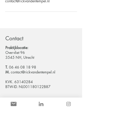
contact@rickvandentempel.nl
Contact
Praktijklocatie:
Overvliet 96
3545 NH, Utrecht
T.
06 46 08 18 98
M.
contact@rickvandentempel.nl
KVK.
63140284
BTW-ID. NL001180122B87
Openingstijden