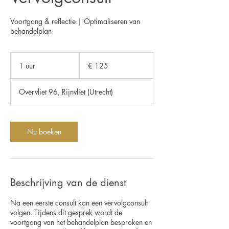
Voortgang & reflectie | Optimaliseren van
behandelplan
125
euro
1 uur
1
€ 125
u
u
Overvliet 96, Rijnvliet (Utrecht)
Nu boeken
Beschrijving van de dienst
Na een eerste consult kan een vervolgconsult
volgen. Tijdens dit gesprek wordt de
voortgang van het behandelplan besproken en