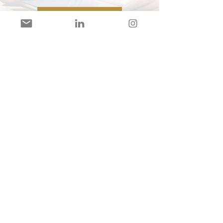
Bekijk meer
“Rick van den Tempel is erg betrokken bij zijn
cliënten en heeft hart voor zijn vak. Hij is altijd
bereid aanvullende vragen te beantwoorden
via de mail. Ook geeft hij goede tips m.b.t.
voeding. Ik zou iedereen Rick aanraden!"
Paula