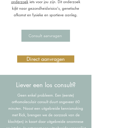
onderzoek
iets voor jou zijn. Dit onderzoek
kijkt naar gezondheidsrisico's, genetische
afkomst en fysieke en sportieve aanleg.
Consult aanvragen
Direct aanvragen
Liever een los consult?
Geen enkel probleem.
Een (eerste)
orthomoleculair consult duurt ongeveer 60
minuten. Naast een uitgebreide kennismaking
met Rick, brengen we de oorzaak van de
klacht(en) in kaart door uitgebreide anamnese