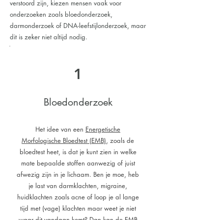
verstoord zijn, kiezen mensen vaak voor
onderzoeken zoals bloedonderzoek,
darmonderzoek of DNA-leefstijlonderzoek, maar
dit is zeker niet altijd nodig.
1
Bloedonderzoek
Het idee van een
Energetische
Morfologische Bloedtest (EMB)
, zoals de
bloedtest heet, is dat je kunt zien in welke
mate bepaalde stoffen aanwezig of juist
afwezig zijn in je lichaam. Ben je moe, heb
je last van darmklachten, migraine,
huidklachten zoals acne of loop je al lange
tijd met (vage) klachten maar weet je niet
waar dit vandaan komt? Dan kan de EMB