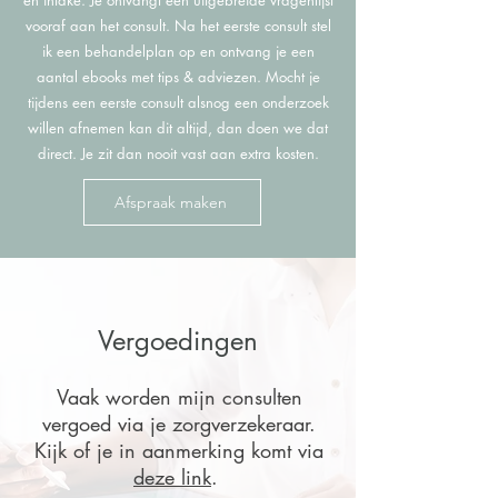
en intake. Je ontvangt een uitgebreide vragenlijst
vooraf aan het consult. Na het eerste consult stel
ik een behandelplan op en ontvang je een
aantal ebooks met tips & adviezen.
Mocht je
tijdens een eerste consult alsnog een onderzoek
willen afnemen kan dit altijd, dan doen we dat
direct. Je zit dan nooit vast aan extra kosten.
Afspraak maken
Vergoedingen
Vaak worden mijn consulten
vergoed via je zorgverzekeraar.
Kijk of je in aanmerking komt via
deze link
.