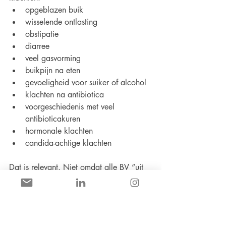
opgeblazen buik
wisselende ontlasting
obstipatie
diarree
veel gasvorming
buikpijn na eten
gevoeligheid voor suiker of alcohol
klachten na antibiotica
voorgeschiedenis met veel 
antibioticakuren
hormonale klachten
candida-achtige klachten
Dat is relevant. Niet omdat alle BV “uit 
de darm komt”. Maar omdat de darm 
wel een belangrijke onderhoudende 
factor kan zijn.