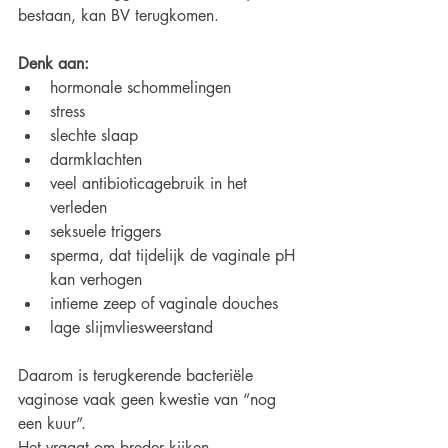
bestaan, kan BV terugkomen.
Denk aan:
hormonale schommelingen
stress
slechte slaap
darmklachten
veel antibioticagebruik in het 
verleden
seksuele triggers
sperma, dat tijdelijk de vaginale pH 
kan verhogen
intieme zeep of vaginale douches
lage slijmvliesweerstand
Daarom is terugkerende bacteriële 
vaginose vaak geen kwestie van “nog 
een kuur”.
Het vraagt om breder kijken.