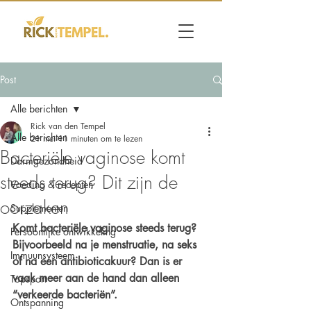
Post
Alle berichten
Rick van den Tempel
Alle berichten
21 mei
11 minuten om te lezen
Bacteriële vaginose komt
Darmgezondheid
steeds terug? Dit zijn de
Voeding & recepten
oorzaken
Supplementen
Komt bacteriële vaginose steeds terug? 
Persoonlijke ontwikkeling
Bijvoorbeeld na je menstruatie, na seks 
Immuunsysteem
of na een antibioticakuur? Dan is er 
vaak meer aan de hand dan alleen 
Topsport
“verkeerde bacteriën”.
Ontspanning