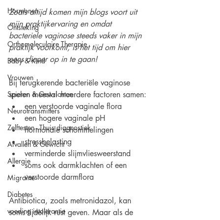
Hormonen
Zoals altijd komen mijn blogs voort uit 
mijn praktijkervaring en omdat 
Ontsteking
bacteriele vaginose steeds vaker in mijn 
Orthomoleculaire Therapie
praktijk voorkomt, is het tijd om hier 
eens dieper op in te gaan!
Baby & Kind
Vrouwen
Bij terugkerende bacteriële vaginose 
Spieren & Gewrichten
spelen meestal meerdere factoren samen:
een verstoorde vaginale flora
Neurotransmitters
een hogere vaginale pH
Zelftesten - Thuis diagnostiek
hormonale schommelingen
stressbelasting
Afvallen & Gewicht
verminderde slijmvliesweerstand
Allergie
soms ook darmklachten of een 
verstoorde darmflora
Migraine
Diabetes
Antibiotica, zoals metronidazol, kan 
voeding intolerantie
soms tijdelijk rust geven. Maar als de 