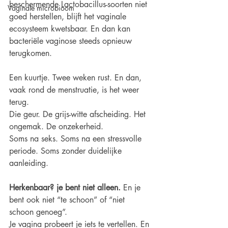
beschermende Lactobacillus-soorten niet 
Vaginale microbioom
goed herstellen, blijft het vaginale 
ecosysteem kwetsbaar. En dan kan 
bacteriële vaginose steeds opnieuw 
terugkomen.
Een kuurtje. Twee weken rust. En dan, 
vaak rond de menstruatie, is het weer 
terug.
Die geur. De grijs-witte afscheiding. Het 
ongemak. De onzekerheid.
Soms na seks. Soms na een stressvolle 
periode. Soms zonder duidelijke 
aanleiding.
Herkenbaar? je bent niet alleen.
 En je 
bent ook niet “te schoon” of “niet 
schoon genoeg”.
Je vagina probeert je iets te vertellen. En 