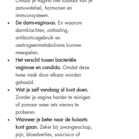
Omdat je vagina niet losstaat van je 
zenuwstelsel, hormonen en 
immuunsysteem.
De darm-vagina-as. 
En waarom 
darmklachten, ontlasting, 
antibioticagebruik en 
oestrogeenmetabolisme kunnen 
meespelen.
Het verschil tussen bacteriële 
vaginose en candida. 
Omdat deze 
twee vaak door elkaar worden 
gehaald.
Wat je zelf vandaag al kunt doen. 
Zonder je vagina harder te reinigen 
of zomaar weer iets nieuws te 
proberen.
Wanneer je beter naar de huisarts 
kunt gaan. 
Zeker bij zwangerschap, 
pijn, bloedverlies, soa-risico of 