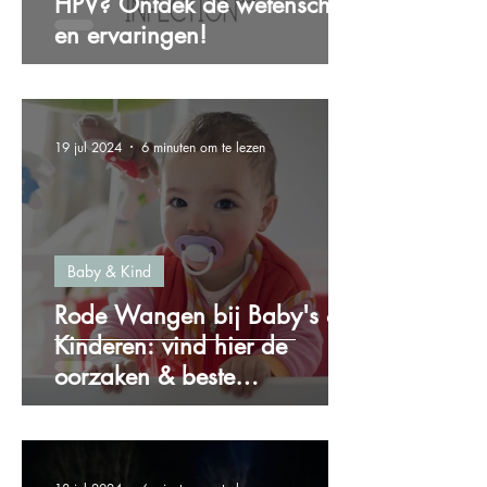
HPV? Ontdek de wetenschap
en ervaringen!
19 jul 2024
6 minuten om te lezen
Baby & Kind
Rode Wangen bij Baby's &
Kinderen: vind hier de
oorzaken & beste
oplossingen!