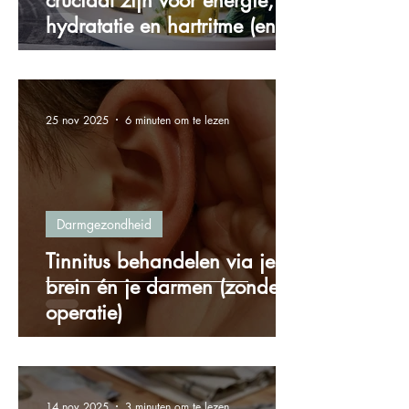
cruciaal zijn voor energie,
hydratatie en hartritme (en
hoe je ze via voeding binnen
krijgt)
25 nov 2025
6 minuten om te lezen
Darmgezondheid
Tinnitus behandelen via je
brein én je darmen (zonder
operatie)
14 nov 2025
3 minuten om te lezen