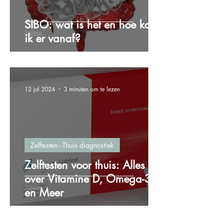
SIBO: wat is het en hoe kom
ik er vanaf?
12 jul 2024
3 minuten om te lezen
Zelftesten - Thuis diagnostiek
Zelftesten voor thuis: Alles
over Vitamine D, Omega-3
en Meer