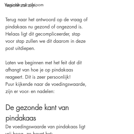
Vaginale microbioom
terecht zal zijn.
Terug naar het antwoord op de vraag of 
pindakaas nu gezond of ongezond is. 
Helaas ligt dit gecompliceerder, stap 
voor stap zullen we dit daarom in deze 
post uitdiepen. 
Laten we beginnen met het feit dat dit 
afhangt van hoe je op pindakaas 
reageert. Dit is zeer persoonlijk! 
Puur kijkende naar de voedingswaarde, 
zijn er voor- en nadelen:
De gezonde kant van 
pindakaas
De voedingswaarde van pindakaas ligt 
vrij hoog, zo bevat het: