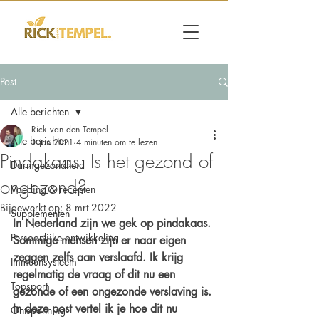
Post
Alle berichten
Rick van den Tempel
Alle berichten
1 jan 2021
4 minuten om te lezen
Pindakaas: Is het gezond of
Darmgezondheid
ongezond?
Voeding & recepten
Bijgewerkt op:
8 mrt 2022
Supplementen
In Nederland zijn we gek op pindakaas. 
Persoonlijke ontwikkeling
Sommige mensen zijn er naar eigen 
zeggen zelfs aan verslaafd. Ik krijg 
Immuunsysteem
regelmatig de vraag of dit nu een 
Topsport
gezonde of een ongezonde verslaving is. 
In deze post vertel ik je hoe dit nu 
Ontspanning