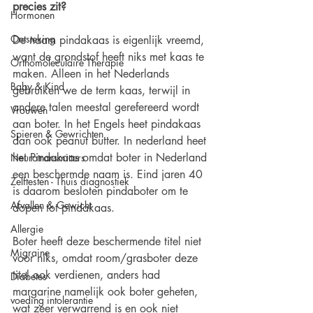
precies zit?
Hormonen
Ontsteking
De naam pindakaas is eigenlijk vreemd, 
want de grondstof heeft niks met kaas te 
Orthomoleculaire Therapie
maken. Alleen in het Nederlands 
Baby & Kind
gebruiken we de term kaas, terwijl in 
andere talen meestal gerefereerd wordt 
Vrouwen
aan boter. In het Engels heet pindakaas 
Spieren & Gewrichten
dan ook peanut butter. In nederland heet 
het Pindakaas omdat boter in Nederland 
Neurotransmitters
een beschermde naam is. Eind jaren 40 
Zelftesten - Thuis diagnostiek
is daarom besloten pindaboter om te 
Afvallen & Gewicht
dopen tot pindakaas. 
Allergie
Boter heeft deze beschermende titel niet 
Migraine
voor niks, omdat room/grasboter deze 
titel ook verdienen, anders had 
Diabetes
margarine namelijk ook boter geheten, 
voeding intolerantie
wat zeer verwarrend is en ook niet 