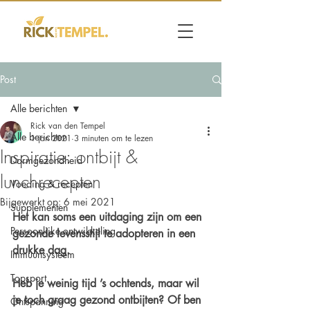
Post
Alle berichten
Rick van den Tempel
Alle berichten
1 jan 2021
3 minuten om te lezen
Inspiratie: ontbijt &
Darmgezondheid
lunchrecepten
Voeding & recepten
Bijgewerkt op:
6 mei 2021
Supplementen
Het kan soms een uitdaging zijn om een 
Persoonlijke ontwikkeling
gezonde levensstijl te adopteren in een 
drukke dag.
Immuunsysteem
Topsport
Heb je weinig tijd ’s ochtends, maar wil 
je toch graag gezond ontbijten? Of ben 
Ontspanning