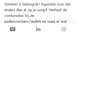
Varieren is belangrijk! Inspiratie voor iets 
anders dan ei op je wrap? Herhaal de 
combinaties bij de 
zadencrackers-/wafels en voeg er wat 
extra sla of rauwe groente aan toe en 
tada je hebt een overheerlijke lunch voor 
onderweg!
Succes!
Ps. Mis je nog wat, laat het mij weten! 😊
Voeding & recepten
Recente blogposts
Alles weergeven