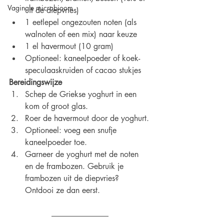
Vaginale microbioom
uit de diepvries)
1 eetlepel ongezouten noten (als 
walnoten of een mix) naar keuze
1 el havermout (10 gram)
Optioneel: kaneelpoeder of koek-
speculaaskruiden of cacao stukjes 
Bereidingswijze
Schep de Griekse yoghurt in een 
kom of groot glas.
Roer de havermout door de yoghurt.
Optioneel: voeg een snufje 
kaneelpoeder toe.
Garneer de yoghurt met de noten 
en de frambozen. Gebruik je 
frambozen uit de diepvries? 
Ontdooi ze dan eerst.