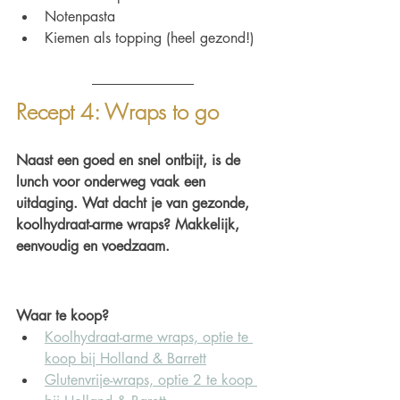
Notenpasta
Kiemen als topping (heel gezond!)
Recept 4: Wraps to go
Naast een goed en snel ontbijt, is de 
lunch voor onderweg vaak een 
uitdaging. Wat dacht je van gezonde, 
koolhydraat-arme wraps? Makkelijk, 
eenvoudig en voedzaam. 
Waar te koop?
Koolhydraat-arme wraps, optie te 
koop bij Holland & Barrett
Glutenvrije-wraps, optie 2 te koop 