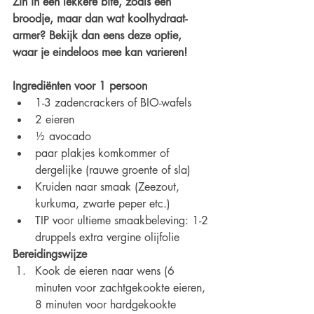
Zin in een lekkere bite, zoals een 
broodje, maar dan wat koolhydraat-
armer? Bekijk dan eens deze optie, 
waar je eindeloos mee kan varieren! 
Ingrediënten voor 1 persoon
1-3 zadencrackers of BIO-wafels
2 eieren
½ avocado
paar plakjes komkommer of 
dergelijke (rauwe groente of sla)
Kruiden naar smaak (Zeezout, 
kurkuma, zwarte peper etc.)
TIP voor ultieme smaakbeleving: 1-2 
druppels extra vergine olijfolie 
Bereidingswijze
Kook de eieren naar wens (6 
minuten voor zachtgekookte eieren, 
8 minuten voor hardgekookte 