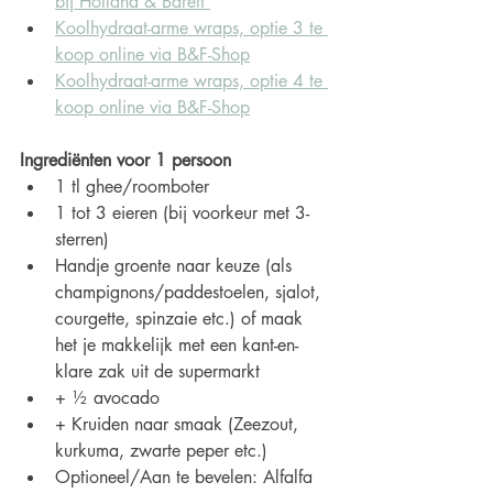
bij Holland & Barett 
Koolhydraat-arme wraps, optie 3 te 
koop online via B&F-Shop
Koolhydraat-arme wraps, optie 4 te 
koop online via B&F-Shop
Ingrediënten voor 1 persoon
1 tl ghee/roomboter
1 tot 3 eieren (bij voorkeur met 3-
sterren)
Handje groente naar keuze (als 
champignons/paddestoelen, sjalot, 
courgette, spinzaie etc.) of maak 
het je makkelijk met een kant-en-
klare zak uit de supermarkt
+ ½ avocado
+ Kruiden naar smaak (Zeezout, 
kurkuma, zwarte peper etc.)
Optioneel/Aan te bevelen: Alfalfa 