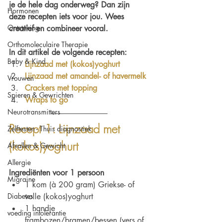
je de hele dag onderweg? Dan zijn 
Hormonen
deze recepten iets voor jou. Wees 
Ontsteking
creatief en combineer vooral. 
Orthomoleculaire Therapie
In dit artikel de volgende recepten: 
Baby & Kind
Lijnzaad met (kokos)yoghurt
Lijnzaad met amandel- of havermelk
Vrouwen
Crackers met topping
Spieren & Gewrichten
Wraps to go
Neurotransmitters
Recept 1: Lijnzaad met 
Zelftesten - Thuis diagnostiek
(kokos)yoghurt
Afvallen & Gewicht
Allergie
Ingrediënten voor 1 persoon
Migraine
1 kom (à 200 gram) Griekse- of 
Diabetes
volle (kokos)yoghurt 
1 handje 
voeding intolerantie
frambozen/bramen/bessen (vers of 