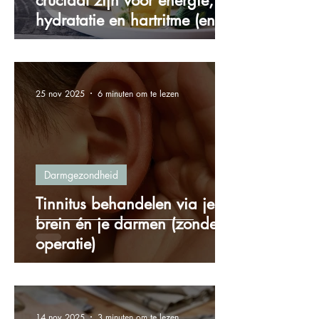
cruciaal zijn voor energie,
hydratatie en hartritme (en
hoe je ze via voeding binnen
krijgt)
25 nov 2025
6 minuten om te lezen
Darmgezondheid
Tinnitus behandelen via je
brein én je darmen (zonder
operatie)
14 nov 2025
3 minuten om te lezen