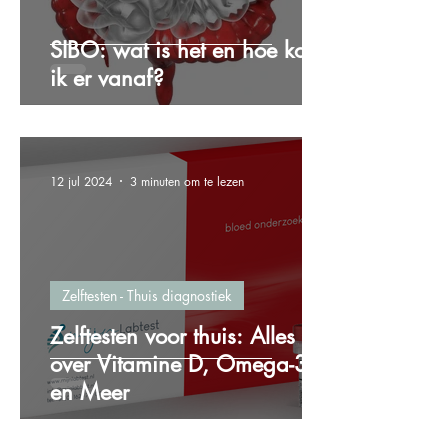
SIBO: wat is het en hoe kom
ik er vanaf?
12 jul 2024
3 minuten om te lezen
Zelftesten - Thuis diagnostiek
Zelftesten voor thuis: Alles
over Vitamine D, Omega-3
en Meer