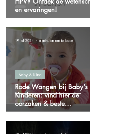
HPV? Ontdek de wetenschap
en ervaringen!
19 jul 2024
6 minuten om te lezen
Baby & Kind
Rode Wangen bij Baby's &
Kinderen: vind hier de
oorzaken & beste
oplossingen!