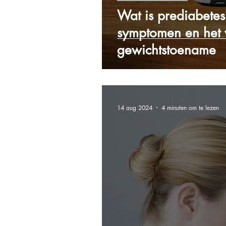
Wat is prediabete
symptomen en het 
gewichtstoename
14 aug 2024
4 minuten om te lezen