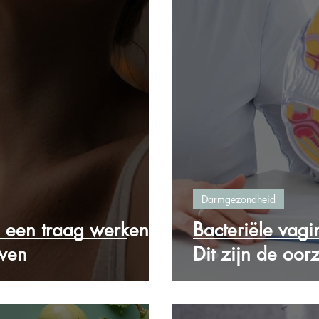
Darmgezondheid
 een traag werkende
Bacteriële vagi
uwen
Dit zijn de oor