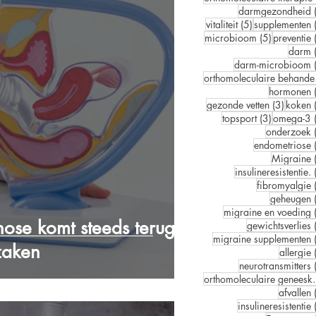
darmgezondheid
5 posts
vitaliteit
(5)
supplementen
5 posts
microbioom
(5)
preventie
darm
darm-microbioom
orth
hormonen
3 posts
gezonde vetten
(3)
koken
3 posts
topsport
(3)
omega-3
onderzoek
endometriose
Migraine
insulineresistentie.
fibromyalgie
geheugen
migraine en voeding
nose komt steeds terug?
gewichtsverlies
migraine supplementen
zaken
allergie
neurotransmitters
orthomolec
afvallen
insulineresistentie