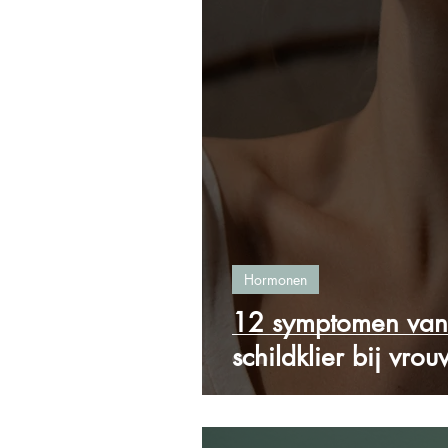
Hormonen
12 symptomen van
schildklier bij vro