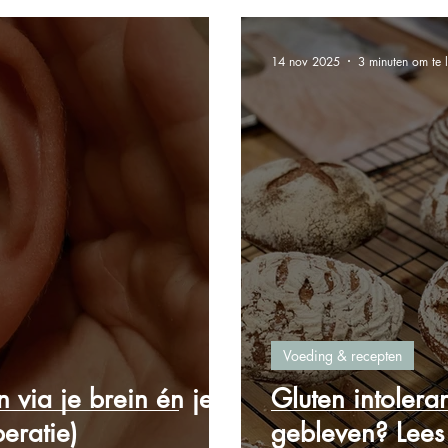
14 nov 2025
3 minuten om te 
Voeding & recepten
 via je brein én je
Gluten intoleran
eratie)
gebleven? Lees 