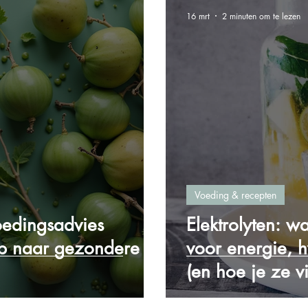
16 mrt
2 minuten om te lezen
Voeding & recepten
oedingsadvies
Elektrolyten: w
ap naar gezondere
voor energie, h
(en hoe je ze v