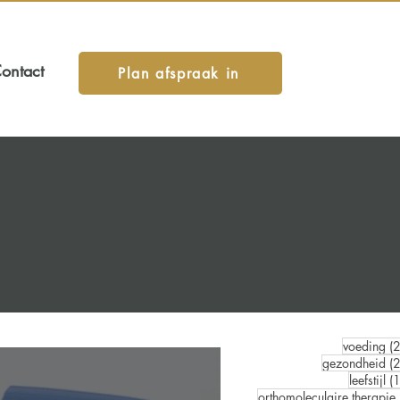
ontact
Plan afspraak in
voeding
(
gezondheid
(
leefstijl
(
orthomoleculaire therapie