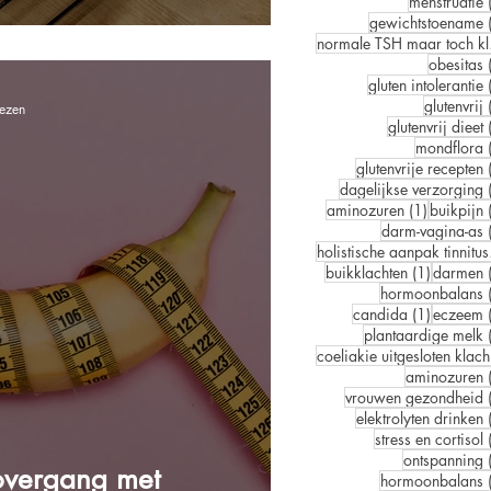
menstruatie
gewichtstoename
norm
obesitas
gluten intolerantie
glutenvrij
lezen
glutenvrij dieet
mondflora
glutenvrije recepten
dagelijkse verzorging
1 post
aminozuren
(1)
buikpijn
darm-vagina-as
hol
1 post
buikklachten
(1)
darmen
hormoonbalans
1 post
candida
(1)
eczeem
plantaardige melk
co
aminozuren
vrouwen gezondheid
elektrolyten drinken
stress en cortisol
ontspanning
 overgang met
hormoonbalans