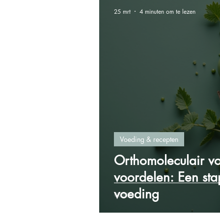
25 mrt
4 minuten om te lezen
Voeding & recepten
Orthomoleculair v
voordelen: Een st
voeding