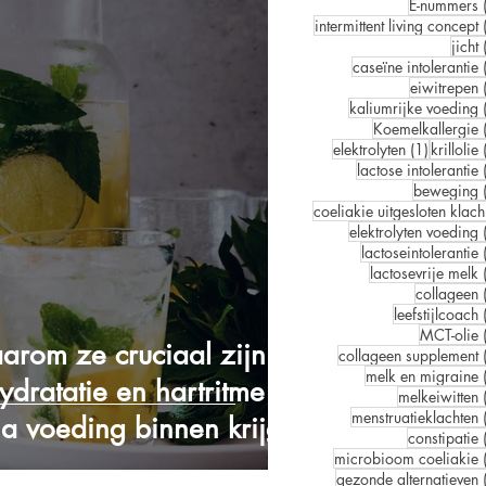
E-nummers
intermittent living concept
jicht
caseïne intolerantie
eiwitrepen
kaliumrijke voeding
Koemelkallergie
1 post
elektrolyten
(1)
krillolie
lactose intolerantie
beweging
co
elektrolyten voeding
lactoseintolerantie
lactosevrije melk
collageen
leefstijlcoach
MCT-olie
aarom ze cruciaal zijn
collageen supplement
melk en migraine
ydratatie en hartritme
melkeiwitten
menstruatieklachten
ia voeding binnen krijgt)
constipatie
microbioom coeliakie
gezonde alternatieven