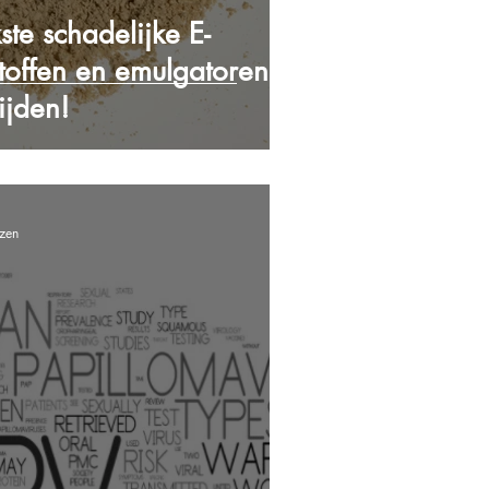
ste schadelijke E-
toffen en emulgatoren
ijden!
ezen