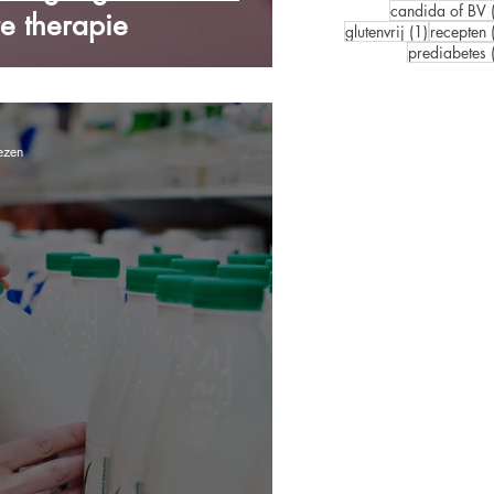
candida of BV
e therapie
1 post
glutenvrij
(1)
recepten
prediabetes
ezen