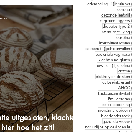
1 post
ademhaling
(1)
bruin vet
corona
gezonde leefstijl
lezen
migraine triggers
diabetes type 2
intermittent living
caseïne
intermittent vasten
1 post
eczeem
(1)
jichtaanvallen
bacteriele vaginose
klachten na gluten
1 post
eiwitten
(1)
choline
lactose
elektrolyten drinken
lactoseintolerant
AHCC
Lactosesensitiviteit
Emulgatoren
leefstijlcoaching
mondmicrobioom
tie uitgesloten, klachten
bloedonderzoek
gezonde vrouw
hier hoe het zit!
natuur