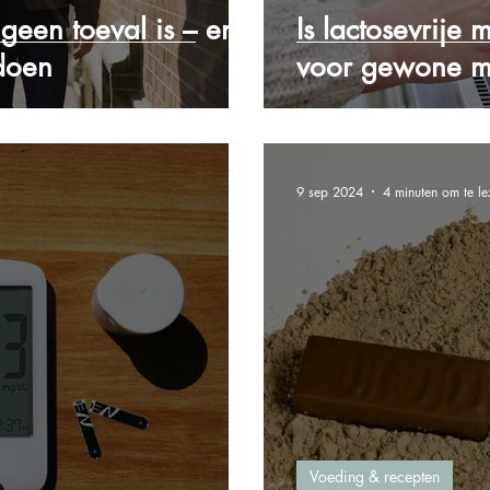
een toeval is – en
Is lactosevrije 
 doen
voor gewone m
9 sep 2024
4 minuten om te le
Voeding & recepten