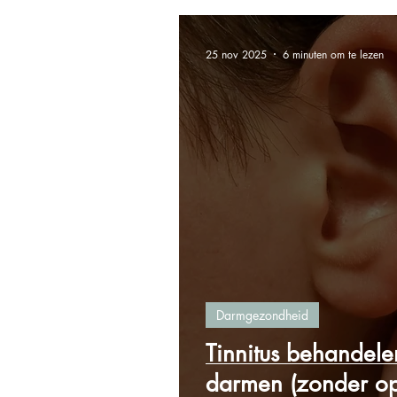
25 nov 2025
6 minuten om te lezen
Darmgezondheid
Tinnitus behandelen
darmen (zonder op