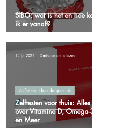
SIBO: wat is het en hoe kom
ik er vanaf?
12 jul 2024
3 minuten om te lezen
Zelftesten - Thuis diagnostiek
Zelftesten voor thuis: Alles
over Vitamine D, Omega-3
en Meer