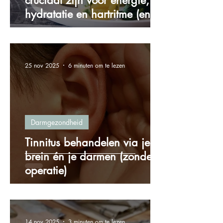
cruciaal zijn voor energie,
hydratatie en hartritme (en
hoe je ze via voeding binnen
krijgt)
25 nov 2025
6 minuten om te lezen
Darmgezondheid
Tinnitus behandelen via je
brein én je darmen (zonder
operatie)
14 nov 2025
3 minuten om te lezen