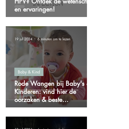
HPV? Ontdek de wetenschap
en ervaringen!
19 jul 2024
6 minuten om te lezen
Baby & Kind
Rode Wangen bij Baby's &
Kinderen: vind hier de
oorzaken & beste
oplossingen!