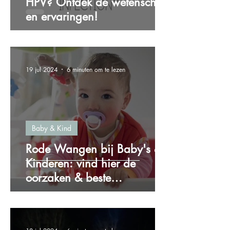
HPV? Ontdek de wetenschap
en ervaringen!
19 jul 2024
6 minuten om te lezen
Baby & Kind
Rode Wangen bij Baby's &
Kinderen: vind hier de
oorzaken & beste
oplossingen!