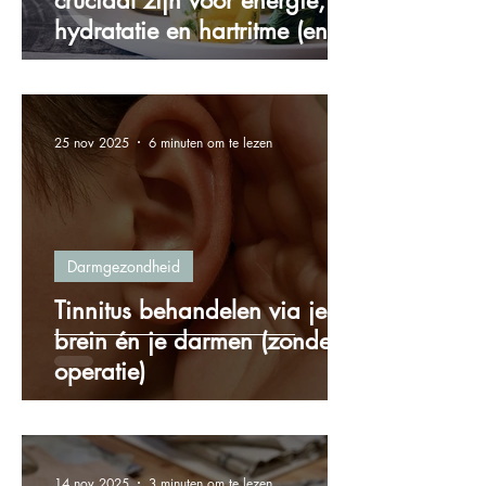
cruciaal zijn voor energie,
hydratatie en hartritme (en
hoe je ze via voeding binnen
krijgt)
25 nov 2025
6 minuten om te lezen
Darmgezondheid
Tinnitus behandelen via je
brein én je darmen (zonder
operatie)
14 nov 2025
3 minuten om te lezen