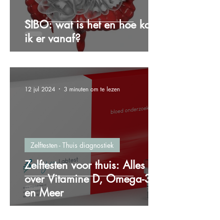
SIBO: wat is het en hoe kom
ik er vanaf?
12 jul 2024
3 minuten om te lezen
Zelftesten - Thuis diagnostiek
Zelftesten voor thuis: Alles
over Vitamine D, Omega-3
en Meer