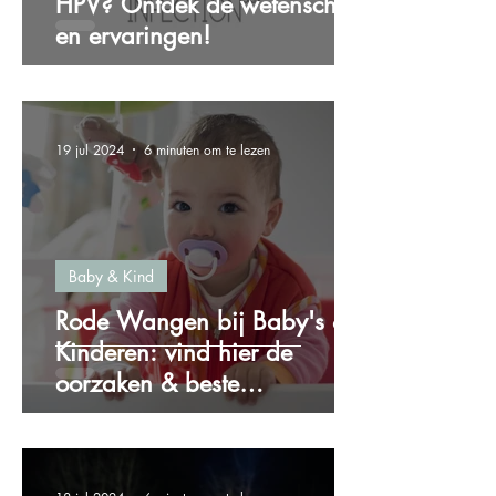
HPV? Ontdek de wetenschap
en ervaringen!
19 jul 2024
6 minuten om te lezen
Baby & Kind
Rode Wangen bij Baby's &
Kinderen: vind hier de
oorzaken & beste
oplossingen!