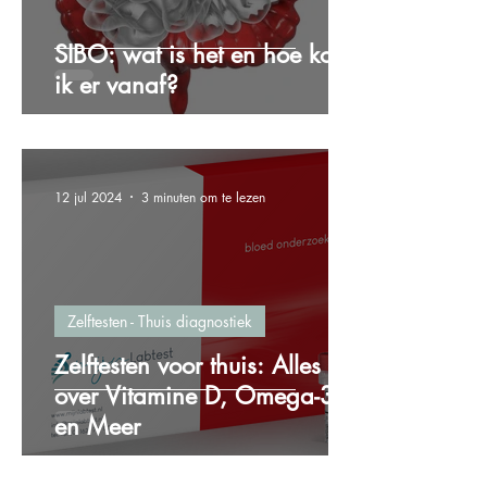
SIBO: wat is het en hoe kom
ik er vanaf?
12 jul 2024
3 minuten om te lezen
Zelftesten - Thuis diagnostiek
Zelftesten voor thuis: Alles
over Vitamine D, Omega-3
en Meer