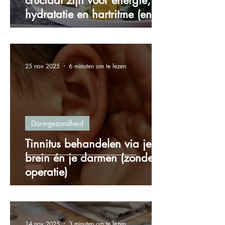
cruciaal zijn voor energie,
hydratatie en hartritme (en
hoe je ze via voeding binnen
krijgt)
25 nov 2025
6 minuten om te lezen
Darmgezondheid
Tinnitus behandelen via je
brein én je darmen (zonder
operatie)
14 nov 2025
3 minuten om te lezen