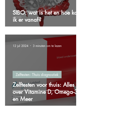
SIBO: wat is het en hoe kom
ik er vanaf?
12 jul 2024
3 minuten om te lezen
Zelftesten - Thuis diagnostiek
Zelftesten voor thuis: Alles
over Vitamine D, Omega-3
en Meer