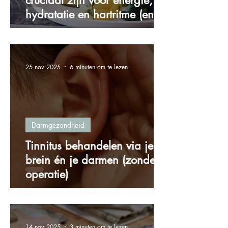
cruciaal zijn voor energie,
hydratatie en hartritme (en
hoe je ze via voeding binnen
krijgt)
25 nov 2025
6 minuten om te lezen
Darmgezondheid
Tinnitus behandelen via je
brein én je darmen (zonder
operatie)
14 nov 2025
3 minuten om te lezen