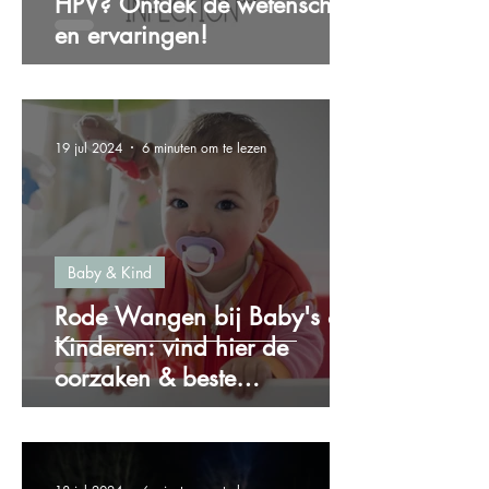
HPV? Ontdek de wetenschap
en ervaringen!
19 jul 2024
6 minuten om te lezen
Baby & Kind
Rode Wangen bij Baby's &
Kinderen: vind hier de
oorzaken & beste
oplossingen!