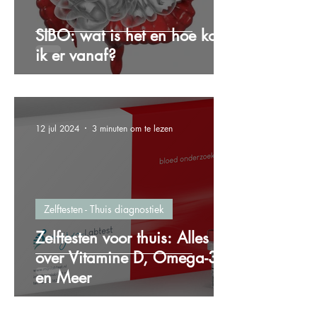
SIBO: wat is het en hoe kom
ik er vanaf?
12 jul 2024
3 minuten om te lezen
Zelftesten - Thuis diagnostiek
Zelftesten voor thuis: Alles
over Vitamine D, Omega-3
en Meer