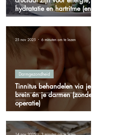
cruciaal zijn voor energie,
hydratatie en hartritme (en
hoe je ze via voeding binnen
krijgt)
25 nov 2025
6 minuten om te lezen
Darmgezondheid
Tinnitus behandelen via je
brein én je darmen (zonder
operatie)
14 nov 2025
3 minuten om te lezen