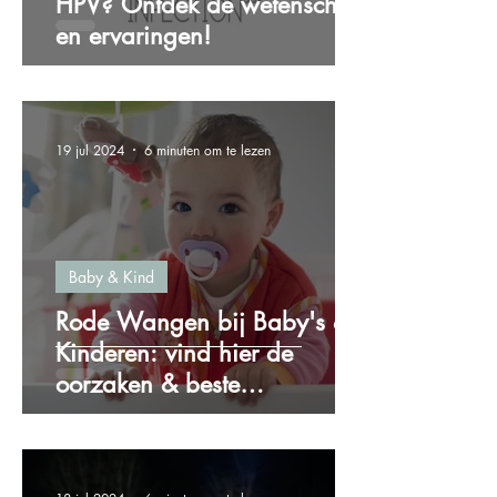
HPV? Ontdek de wetenschap
en ervaringen!
19 jul 2024
6 minuten om te lezen
Baby & Kind
Rode Wangen bij Baby's &
Kinderen: vind hier de
oorzaken & beste
oplossingen!