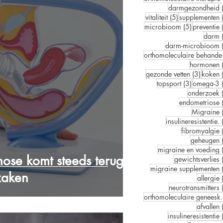
darmgezondheid
5 posts
vitaliteit
(5)
supplementen
5 posts
microbioom
(5)
preventie
darm
darm-microbioom
orth
hormonen
3 posts
gezonde vetten
(3)
koken
3 posts
topsport
(3)
omega-3
onderzoek
endometriose
Migraine
insulineresistentie.
fibromyalgie
geheugen
migraine en voeding
nose komt steeds terug?
gewichtsverlies
migraine supplementen
zaken
allergie
neurotransmitters
orthomolec
afvallen
insulineresistentie