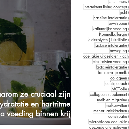
E-nummers
intermittent living concept
jicht
caseïne intolerantie
eiwitrepen
kaliumrijke voeding
Koemelkallergie
1 post
elektrolyten
(1)
krillolie
lactose intolerantie
beweging
co
elektrolyten voeding
lactoseintolerantie
lactosevrije melk
collageen
leefstijlcoach
MCT-olie
aarom ze cruciaal zijn
collageen supplement
melk en migraine
ydratatie en hartritme
melkeiwitten
menstruatieklachten
ia voeding binnen krijgt)
constipatie
microbioom coeliakie
gezonde alternatieven