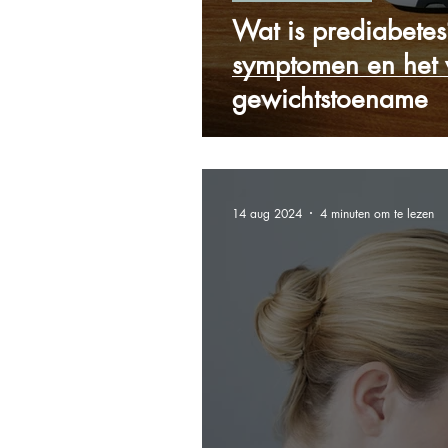
Wat is prediabete
symptomen en het 
gewichtstoename
14 aug 2024
4 minuten om te lezen