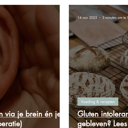
14 nov 2025
3 minuten om te 
Voeding & recepten
 via je brein én je
Gluten intoleran
eratie)
gebleven? Lees 