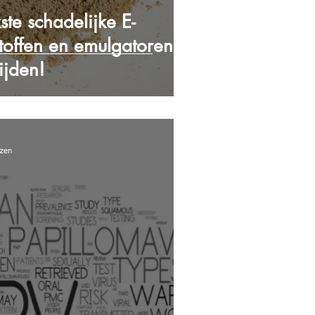
ste schadelijke E-
toffen en emulgatoren
ijden!
ezen