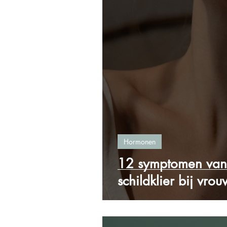
Hormonen
12 symptomen van
schildklier bij vro