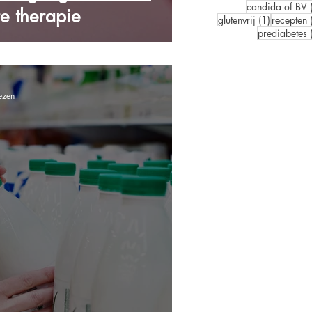
candida of BV
e therapie
1 post
glutenvrij
(1)
recepten
prediabetes
ezen