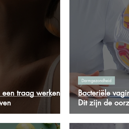
Darmgezondheid
 een traag werkende
Bacteriële vagi
uwen
Dit zijn de oor