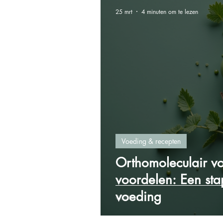
25 mrt
4 minuten om te lezen
Voeding & recepten
Orthomoleculair v
voordelen: Een st
voeding