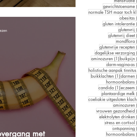
menstruatie
gewichtstoename
norm
obesitas
gluten intolerantie
glutenvrij
lezen
glutenvrij dieet
mondflora
glutenvrije recepten
dagelijkse verzorging
1 post
aminozuren
(1)
buikpijn
darm-vagina-as
hol
1 post
buikklachten
(1)
darmen
hormoonbalans
1 post
candida
(1)
eczeem
plantaardige melk
co
aminozuren
vrouwen gezondheid
elektrolyten drinken
stress en cortisol
ontspanning
 overgang met
hormoonbalans