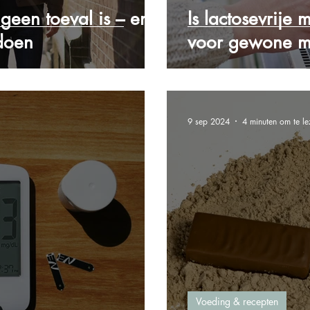
een toeval is – en
Is lactosevrije 
 doen
voor gewone m
9 sep 2024
4 minuten om te le
Voeding & recepten