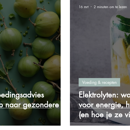
16 mrt
2 minuten om te lezen
Voeding & recepten
oedingsadvies
Elektrolyten: w
ap naar gezondere
voor energie, h
(en hoe je ze v