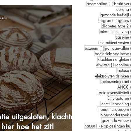
1 post
ademhaling
(1)
bruin vet
corona
gezonde leefstijl
lezen
migraine triggers
diabetes type 2
intermittent living
caseïne
intermittent vasten
1 post
eczeem
(1)
jichtaanvallen
bacteriele vaginose
klachten na gluten
1 post
eiwitten
(1)
choline
lactose
elektrolyten drinken
lactoseintolerant
AHCC
Lactosesensitiviteit
Emulgatoren
leefstijlcoaching
mondmicrobioom
tie uitgesloten, klachten
bloedonderzoek
gezonde vrouw
hier hoe het zit!
natuur