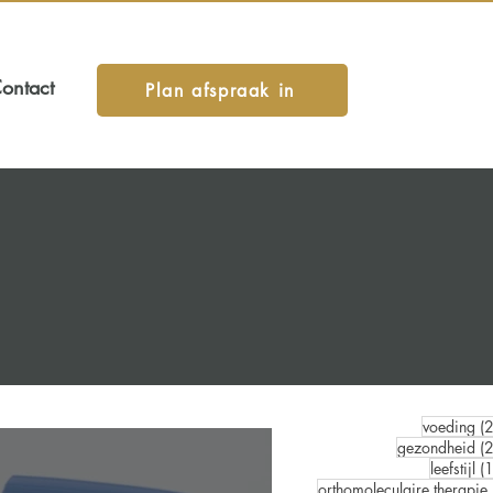
ontact
Plan afspraak in
voeding
(
gezondheid
(
leefstijl
(
orthomoleculaire therapie