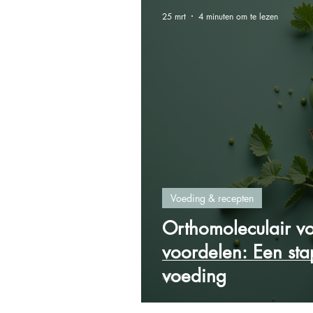
25 mrt
4 minuten om te lezen
Voeding & recepten
Orthomoleculair v
voordelen: Een st
voeding