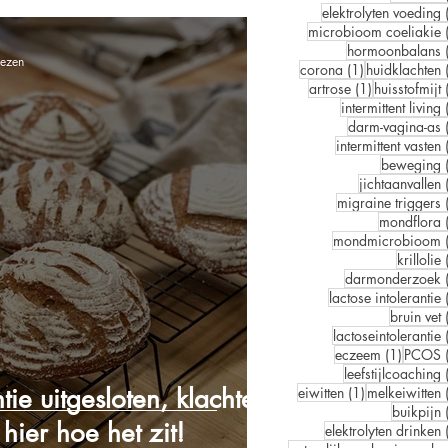
elektrolyten voeding
microbioom coeliakie
hormoonbalans
lezen
1 post
corona
(1)
huidklachten
1 post
artrose
(1)
huisstofmijt
intermittent living
darm-vagina-as
intermittent vasten
beweging
jichtaanvallen
migraine triggers
mondflora
mondmicrobioom
krillolie
darmonderzoek
lactose intolerantie
bruin vet
lactoseintolerantie
1 post
eczeem
(1)
PCOS
leefstijlcoaching
tie uitgesloten, klachten
1 post
eiwitten
(1)
melkeiwitten
buikpijn
hier hoe het zit!
elektrolyten drinken