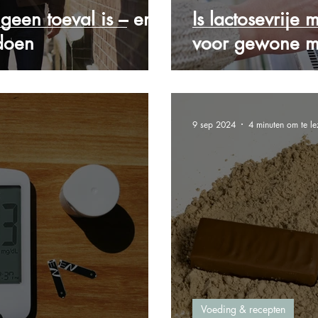
een toeval is – en
Is lactosevrije 
 doen
voor gewone m
9 sep 2024
4 minuten om te le
Voeding & recepten