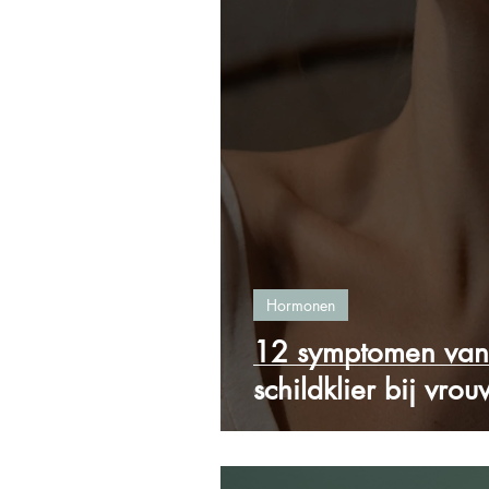
Hormonen
12 symptomen van
schildklier bij vro