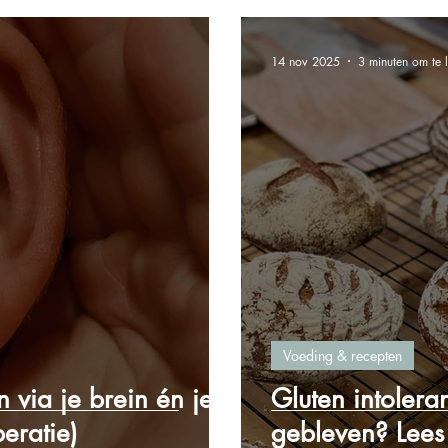
14 nov 2025
3 minuten om te 
Voeding & recepten
 via je brein én je
Gluten intoleran
eratie)
gebleven? Lees 