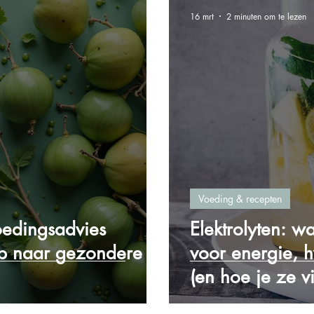
16 mrt
2 minuten om te lezen
Voeding & recepten
oedingsadvies
Elektrolyten: w
ap naar gezondere
voor energie, h
(en hoe je ze v