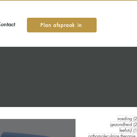
ontact
Plan afspraak in
voeding
(
gezondheid
(
leefstijl
(
orthomoleculaire therapie