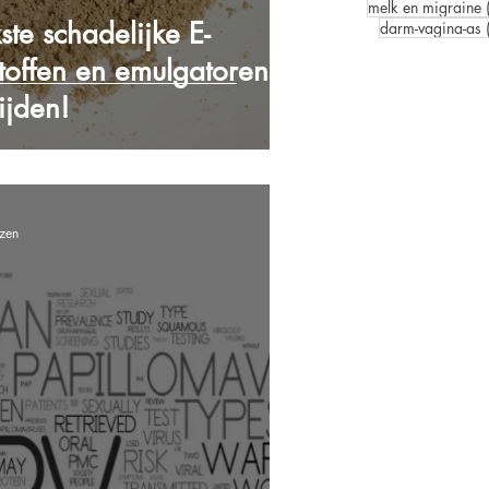
melk en migraine
ste schadelijke E-
darm-vagina-as
toffen en emulgatoren
ijden!
ezen