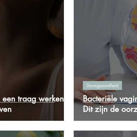
Darmgezondheid
 een traag werkende
Bacteriële vagi
uwen
Dit zijn de oor