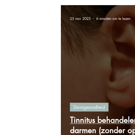
25 nov 2025
6 minuten om te lezen
Darmgezondheid
Tinnitus behandelen
darmen (zonder op