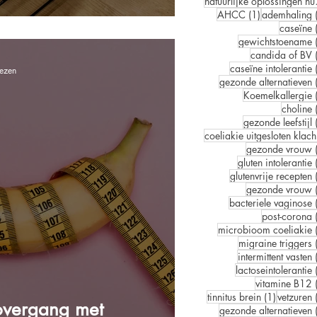
natuur
1 post
AHCC
(1)
ademhaling
caseïne
gewichtstoename
candida of BV
caseïne intolerantie
lezen
gezonde alternatieven
Koemelkallergie
choline
gezonde leefstijl
co
gezonde vrouw
gluten intolerantie
glutenvrije recepten
gezonde vrouw
bacteriele vaginose
post-corona
microbioom coeliakie
migraine triggers
intermittent vasten
lactoseintolerantie
vitamine B12
1 post
tinnitus brein
(1)
vetzuren
 overgang met
gezonde alternatieven