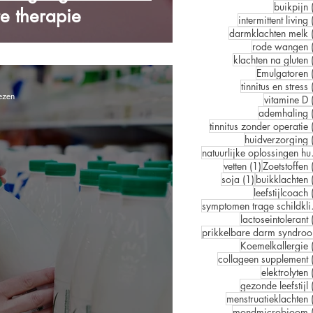
buikpijn
e therapie
intermittent living
darmklachten melk
rode wangen
klachten na gluten
Emulgatoren
tinnitus en stress
ezen
vitamine D
ademhaling
tinnitus zonder operatie
huidverzorging
natuur
1 post
vetten
(1)
Zoetstoffen
1 post
soja
(1)
buikklachten
leefstijlcoach
sympt
lactoseintolerant
p
Koemelkallergie
collageen supplement
elektrolyten
gezonde leefstijl
menstruatieklachten
mondmicrobioom