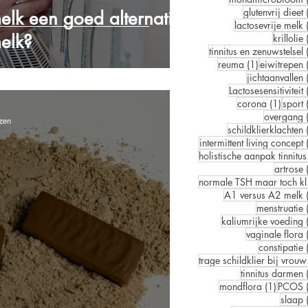
glutenvrij dieet
melk een goed alternatief
lactosevrije melk
elk?
krillolie
tinnitus en zenuwstelsel
1 post
reuma
(1)
eiwitrepen
jichtaanvallen
Lactosesensitiviteit
1 post
corona
(1)
sport
overgang
zen
schildklierklachten
intermittent living concept
hol
artrose
norm
A1 versus A2 melk
menstruatie
kaliumrijke voeding
vaginale flora
constipatie
trag
tinnitus darmen
1 post
mondflora
(1)
PCOS
slaap