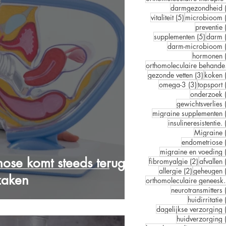
darmgezondheid
5 posts
vitaliteit
(5)
microbioom
preventie
5 post
supplementen
(5)
darm
darm-microbioom
hormonen
orth
3 posts
gezonde vetten
(3)
koken
3 posts
omega-3
(3)
topsport
onderzoek
gewichtsverlies
migraine supplementen
insulineresistentie.
Migraine
endometriose
migraine en voeding
nose komt steeds terug?
2 posts
fibromyalgie
(2)
afvallen
2 posts
allergie
(2)
geheugen
zaken
orthomolec
neurotransmitters
huidirritatie
dagelijkse verzorging
huidverzorging