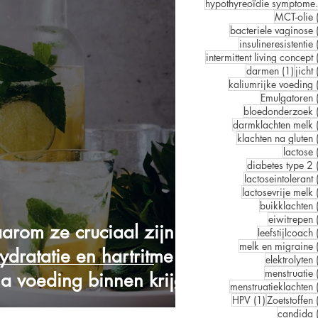
hypoth
MCT-olie
bacteriele vaginose
insulineresistentie
intermittent living concept
1 pos
darmen
(1)
jicht
kaliumrijke voeding
Emulgatoren
bloedonderzoek
darmklachten melk
klachten na gluten
lactose
diabetes type 2
lactoseintolerant
lactosevrije melk
buikklachten
eiwitrepen
aarom ze cruciaal zijn
leefstijlcoach
melk en migraine
ydratatie en hartritme
elektrolyten
menstruatie
ia voeding binnen krijgt)
menstruatieklachten
1 post
HPV
(1)
Zoetstoffen
candida