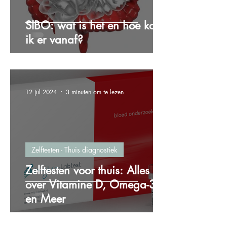
SIBO: wat is het en hoe kom
ik er vanaf?
12 jul 2024
3 minuten om te lezen
Zelftesten - Thuis diagnostiek
Zelftesten voor thuis: Alles
over Vitamine D, Omega-3
en Meer