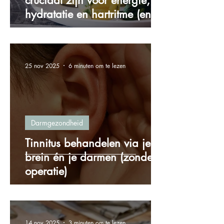
cruciaal zijn voor energie,
hydratatie en hartritme (en
hoe je ze via voeding binnen
krijgt)
25 nov 2025
6 minuten om te lezen
Darmgezondheid
Tinnitus behandelen via je
brein én je darmen (zonder
operatie)
14 nov 2025
3 minuten om te lezen