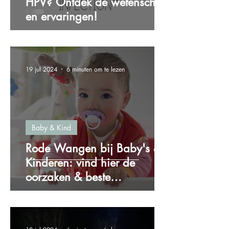
HPV? Ontdek de wetenschap
en ervaringen!
19 jul 2024
6 minuten om te lezen
Baby & Kind
Rode Wangen bij Baby's &
Kinderen: vind hier de
oorzaken & beste
oplossingen!