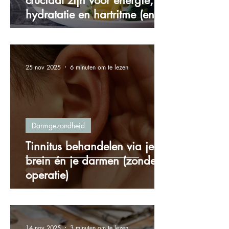
cruciaal zijn voor energie,
hydratatie en hartritme (en
hoe je ze via voeding binnen
krijgt)
25 nov 2025
6 minuten om te lezen
Darmgezondheid
Tinnitus behandelen via je
brein én je darmen (zonder
operatie)
14 nov 2025
3 minuten om te lezen