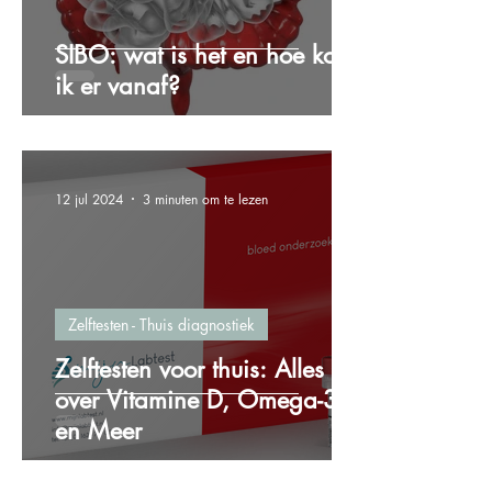
SIBO: wat is het en hoe kom
ik er vanaf?
12 jul 2024
3 minuten om te lezen
Zelftesten - Thuis diagnostiek
Zelftesten voor thuis: Alles
over Vitamine D, Omega-3
en Meer