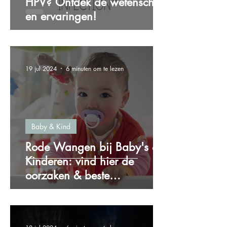
HPV? Ontdek de wetenschap
en ervaringen!
19 jul 2024
6 minuten om te lezen
Baby & Kind
Rode Wangen bij Baby's &
Kinderen: vind hier de
oorzaken & beste
oplossingen!