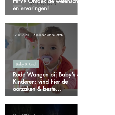
HPV? Ontdek de wetenschap
en ervaringen!
19 jul 2024
6 minuten om te lezen
Baby & Kind
Rode Wangen bij Baby's &
Kinderen: vind hier de
oorzaken & beste
oplossingen!