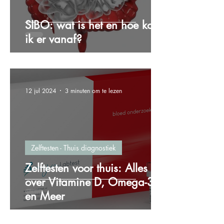
SIBO: wat is het en hoe kom
ik er vanaf?
12 jul 2024
3 minuten om te lezen
Zelftesten - Thuis diagnostiek
Zelftesten voor thuis: Alles
over Vitamine D, Omega-3
en Meer