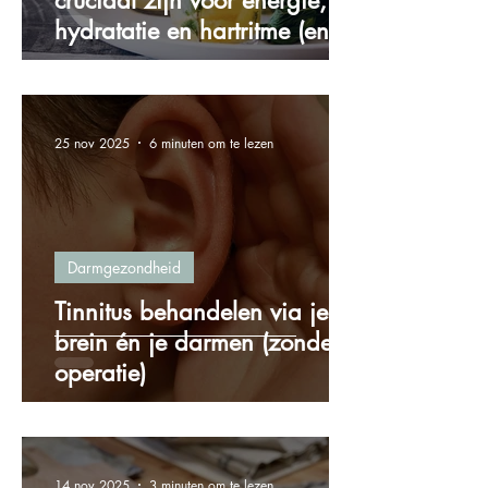
cruciaal zijn voor energie,
hydratatie en hartritme (en
hoe je ze via voeding binnen
krijgt)
25 nov 2025
6 minuten om te lezen
Darmgezondheid
Tinnitus behandelen via je
brein én je darmen (zonder
operatie)
14 nov 2025
3 minuten om te lezen